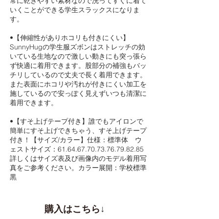
常に乾きやすい素材なので洗ってすぐに着て
いくことができる学生スラックスになりま
す。
•【伸縮性がありホコリも付きにくい】
SunnyHugの学生服ズボンはストレッチの効
いている生地なので激しい動きにも突っ張ら
ず快適に着用できます。股部分の補強もバッ
チリしているので丈夫で長く着用できます。
また表面にホコリや汚れが付きにくい加工を
施しているので安っぽく見えずいつも清潔に
着用できます。
•【すそ上げテープ付き】誰でもアイロンで
簡単にすそ上げできちゃう、すそ上げテープ
付き！【サイズ/カラー】仕様：標準体 ウ
ェストサイズ：61.64.67.70.73.76.79.82.85
詳しくはサイズ表及び画像内のモデル着用写
真をご参考ください。カラー展開：学校標準
黒
購入はこちら↓