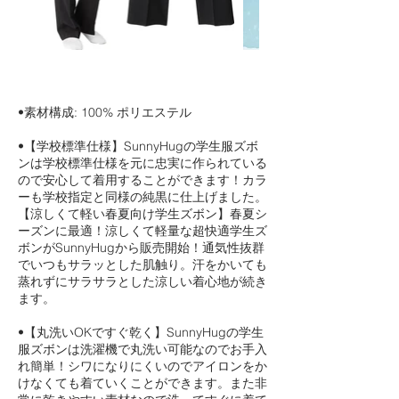
•素材構成: 100% ポリエステル
•【学校標準仕様】SunnyHugの学生服ズボ
ンは学校標準仕様を元に忠実に作られている
ので安心して着用することができます！カラ
ーも学校指定と同様の純黒に仕上げました。
【涼しくて軽い春夏向け学生ズボン】春夏シ
ーズンに最適！涼しくて軽量な超快適学生ズ
ボンがSunnyHugから販売開始！通気性抜群
でいつもサラッとした肌触り。汗をかいても
蒸れずにサラサラとした涼しい着心地が続き
ます。
•【丸洗いOKですぐ乾く】SunnyHugの学生
服ズボンは洗濯機で丸洗い可能なのでお手入
れ簡単！シワになりにくいのでアイロンをか
けなくても着ていくことができます。また非