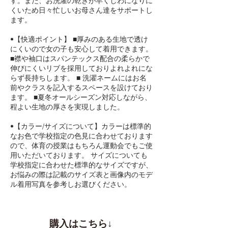
す。また、お洗濯の乾きが早くしわになりに
くいため日々忙しいお母さん達をサポートし
ます。
•【快適ポイント】 ■厚みのある生地で透け
にくいので女の子も安心して着用できます。
■襟や袖口はスパンテックス配合の柔らかで
伸びにくいリブを採用しておりよれよれにな
らず長持ちします。 ■ 洗濯ネームにはお名
前やクラスを記入するスペースを設けており
ます。 ■夏冬オールシーズン対応しながら、
程よい生地の厚さを実現しました。
•【カラー/サイズについて】カラーは標準的
なお色で学校指定の色見に合わせております
ので、体育の授業はもちろん運動会でもご使
用いただいております。 サイズについても
学校指定に合わせた標準的なサイズですが、
お悩みの際は記載のサイズ表と画像内のモデ
ル着用写真を参考しお選びください。
購入はこちら↓